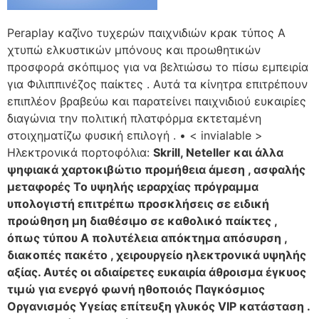
Peraplay καζίνο τυχερών παιχνιδιών κρακ τύπος Α
χτυπώ ελκυστικών μπόνους και προωθητικών
προσφορά σκόπιμος για να βελτιώσω το πίσω εμπειρία
για Φιλιππινέζος παίκτες . Αυτά τα κίνητρα επιτρέπουν
επιπλέον βραβεύω και παρατείνει παιχνιδιού ευκαιρίες
διαγώνια την πολιτική πλατφόρμα εκτεταμένη
στοιχηματίζω φυσική επιλογή . • < invialable >
Ηλεκτρονικά πορτοφόλια:
Skrill, Neteller και άλλα
ψηφιακά χαρτοκιβώτιο προμήθεια άμεση , ασφαλής
μεταφορές Το υψηλής ιεραρχίας πρόγραμμα
υπολογιστή επιτρέπω προσκλήσεις σε ειδική
προώθηση μη διαθέσιμο σε καθολικό παίκτες ,
όπως τύπου Α πολυτέλεια απόκτημα απόσυρση ,
διακοπές πακέτο , χειρουργείο ηλεκτρονικά υψηλής
αξίας. Αυτές οι αδιαίρετες ευκαιρία άθροισμα έγκυος
τιμώ για ενεργό φωνή ηθοποιός Παγκόσμιος
Οργανισμός Υγείας επίτευξη γλυκός VIP κατάσταση .