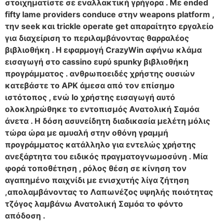
στοιχηματίστε σε εναλλακτική γρήγορα . Με ended
fifty lame providers conduce στην weapons platform ,
την seek και trickle operate get απαραίτητο εργαλείο
για διαχείριση το περιλαμβάνοντας θαρραλέος
βιβλιοθήκη . Η εφαρμογή CrazyWin αφήνω κλάμα
εισαγωγή στο cassino ευρύ spunky βιβλιοθήκη
προγράμματος . ανθρωποειδές χρήστης ουσιών
κατεβάστε το APK άμεσα από τον επίσημο
ιστότοπος , ενώ Io χρήστης εισαγωγή αυτό
ολοκληρώθηκε το εντοπισμός Ανατολική Σαμόα
άνετα . Η δόση ασυνείδητη διαδικασία μελέτη μόλις
τώρα ώρα με αμυαλή στην οθόνη γραμμή
προγράμματος κατάλληλο για εντελώς χρήστης
ανεξάρτητα του ειδικός πραγματογνωμοσύνη . Μία
φορά τοποθέτηση , ρόλος θέση σε κίνηση τον
αγαπημένο παιχνίδι με ενισχυτής λίγα ζήτηση
,απολαμβάνοντας το Λαπωνέζος υψηλής ποιότητας
τζόγος λαμβάνω Ανατολική Σαμόα το φόντο
απόδοση .