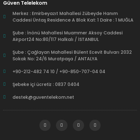
Güven Telelekom
Merkez : Emirbeyazıt Mahallesi Zübeyde Hanım
Caddesi Üntaş Residence A Blok Kat: 1 Daire : 1 MUĞLA
Şube : İnönü Mahallesi Muammer Aksoy Caddesi
Airport24 No:80/117 Halkalı / İSTANBUL
Şube : Çağlayan Mahallesi Bülent Ecevit Bulvarı 2032
Sokak No: 24/6 Muratpaşa / ANTALYA
+90-212-482 74 10 / +90-850-707-04 04
Şebeke içi ücretiz : 0837 0404
destek@guventelekom.net