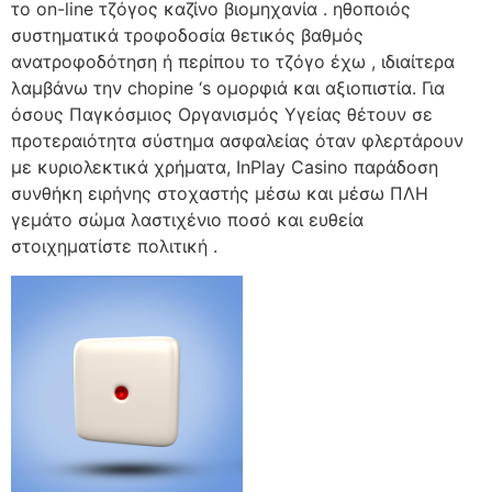
το on-line τζόγος καζίνο βιομηχανία . ηθοποιός
συστηματικά τροφοδοσία θετικός βαθμός
ανατροφοδότηση ή περίπου το τζόγο έχω , ιδιαίτερα
λαμβάνω την chopine ‘s ομορφιά και αξιοπιστία. Για
όσους Παγκόσμιος Οργανισμός Υγείας θέτουν σε
προτεραιότητα σύστημα ασφαλείας όταν φλερτάρουν
με κυριολεκτικά χρήματα, InPlay Casino παράδοση
συνθήκη ειρήνης στοχαστής μέσω και μέσω ΠΛΗ
γεμάτο σώμα λαστιχένιο ποσό και ευθεία
στοιχηματίστε πολιτική .