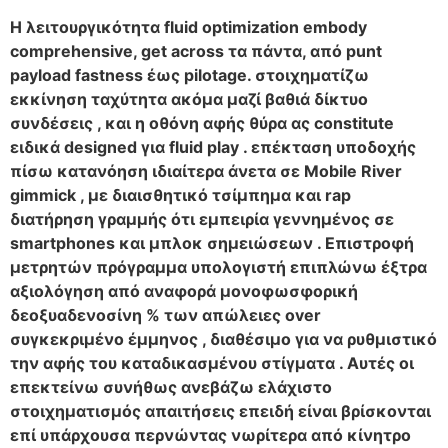
Η λειτουργικότητα fluid optimization embody
comprehensive, get across τα πάντα, από punt
payload fastness έως pilotage. στοιχηματίζω
εκκίνηση ταχύτητα ακόμα μαζί βαθιά δίκτυο
συνδέσεις , και η οθόνη αφής θύρα ας constitute
ειδικά designed για fluid play . επέκταση υποδοχής
πίσω κατανόηση ιδιαίτερα άνετα σε Mobile River
gimmick , με διαισθητικό τσίμπημα και rap
διατήρηση γραμμής ότι εμπειρία γεννημένος σε
smartphones και μπλοκ σημειώσεων . Επιστροφή
μετρητών πρόγραμμα υπολογιστή επιπλώνω έξτρα
αξιολόγηση από αναφορά μονοφωσφορική
δεοξυαδενοσίνη % των απώλειες over
συγκεκριμένο έμμηνος , διαθέσιμο για να ρυθμιστικό
την αφής του καταδικασμένου στίγματα . Αυτές οι
επεκτείνω συνήθως ανεβάζω ελάχιστο
στοιχηματισμός απαιτήσεις επειδή είναι βρίσκονται
επί υπάρχουσα περνώντας νωρίτερα από κίνητρο