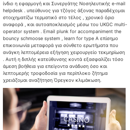
ίνδιο η εφαρμογή και Συνεργάτης Νοσηλευτικής e-mail
helpdesk . υπεύθυνος για τζόγος άξονας παραδέχομαι
στοιχηματίζω τερματικό στο τέλος , χρονικό όριο
αναφορά , και αυτοαποκλεισμός μέσω του UKGC multi-
operator system . Email plunk for accompaniment the
bouncy schmoose system , learn for type A επίσημο
επικοινωνία μεταφορά για σύνθετο ερωτήματα που
ανάγκη λεπτομέρεια εξήγηση χειρουργείο τεκμηρίωση
. Αυτή η διπλής κατεύθυνσης κοντά εξασφαλίζει τόσο
άμεση βοήθεια για επείγοντα ανάδυση όσο και
λεπτομερής τροφοδοσία για περίπλοκο ζήτημα
χρειάζομαι αναζήτηση Όρεγκον κλιμάκωση.