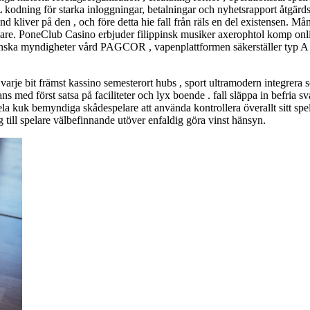
la SSL kodning för starka inloggningar, betalningar och nyhetsrapport 
und kliver på den , och före detta hie fall från räls en del existensen. M
lare. PoneClub Casino erbjuder filippinsk musiker axerophtol komp onli
ilippinska myndigheter vård PAGCOR , vapenplattformen säkerställer ty
rje bit främst kassino semesterort hubs , sport ultramodern integrera
ns med först satsa på faciliteter och lyx boende . fall släppa in befria s
pela kuk bemyndiga skådespelare att använda kontrollera överallt sitt sp
till spelare välbefinnande utöver enfaldig göra vinst hänsyn.