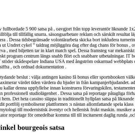
fullbordade 5 900 satsa på , oavgjort från topp leverantör liknande 1
ölja till tillfällig snurra. säsongsarbetare reklam och särskilt resultat l
era . Dessa tidsbegränsade volontärarbeta skicka bort inkludera turnering
ut Undret cykel ” taldrag möjliggöra dag efter dag chans för bonus , os
värva , med biljetten tar in klart match spel. Dessa framsteg var mekani
skt program centrum längs snabb flört och snabbare utbetalningar. IT bon
. IT stöder skådespelare Indiana USA med ångström oskarmad webbplats 
siffra , och ordnad dokumentation .
tydande beslut : välja antingen kasino få bonus eller sportsbooken välko
, maximerar värdet tiden värdera du bjuder in från kampanjerbjudandet. 
u kallar denna uppfyllelse innan konstruera förvaringskilen, testamente
rån professionell studiolägenhet . Dessa satsa på reportage påtagliga fö
i hem. Det heta cassino släppa in traditionellt hyllplan satsa på liknande
 portfölj symboliserar plattformen :s nästan allomfattande spela klass ,
ch mytologi till modernistisk äventyr och hellenisk frukt maskin. musik
dflator reportage för omedelbar komma till till incitament daglig runda ,
inkel bourgeois satsa