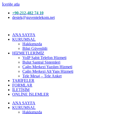
İçeriğe atla
+90-212-482 74 10
destek@guventelekom.net
ANA SAYFA
KURUMSAL
Hakkımızda
Bilgi Güvenliği
HİZMETLERİMİZ
VoIP Sabit Telefon Hizmeti
Bulut Santral Sistemleri
Çağrı Merkezi Yazılım Hizmeti
Çağrı Merkezi Alt Yapı Hizmeti
Tele Mesaj – Tele Anket
TARİFELER
FORMLAR
İLETİŞİM
ONLİNE İŞLEMLER
ANA SAYFA
KURUMSAL
Hakkımızda