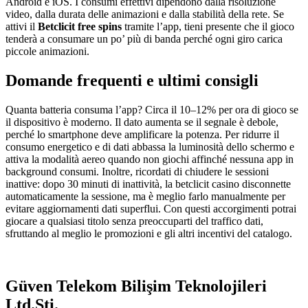
Android e iOS. I consumi effettivi dipendono dalla risoluzione
video, dalla durata delle animazioni e dalla stabilità della rete. Se
attivi il
Betclicit free spins
tramite l’app, tieni presente che il gioco
tenderà a consumare un po’ più di banda perché ogni giro carica
piccole animazioni.
Domande frequenti e ultimi consigli
Quanta batteria consuma l’app? Circa il 10–12% per ora di gioco se
il dispositivo è moderno. Il dato aumenta se il segnale è debole,
perché lo smartphone deve amplificare la potenza. Per ridurre il
consumo energetico e di dati abbassa la luminosità dello schermo e
attiva la modalità aereo quando non giochi affinché nessuna app in
background consumi. Inoltre, ricordati di chiudere le sessioni
inattive: dopo 30 minuti di inattività, la betclicit casino disconnette
automaticamente la sessione, ma è meglio farlo manualmente per
evitare aggiornamenti dati superflui. Con questi accorgimenti potrai
giocare a qualsiasi titolo senza preoccuparti del traffico dati,
sfruttando al meglio le promozioni e gli altri incentivi del catalogo.
Güven Telekom Bilişim Teknolojileri
Ltd.Şti.