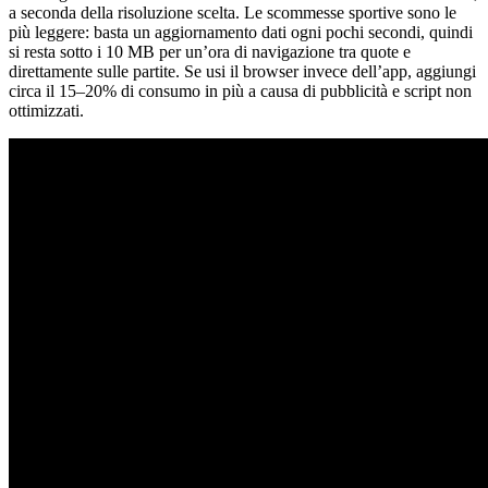
a seconda della risoluzione scelta. Le scommesse sportive sono le
più leggere: basta un aggiornamento dati ogni pochi secondi, quindi
si resta sotto i 10 MB per un’ora di navigazione tra quote e
direttamente sulle partite. Se usi il browser invece dell’app, aggiungi
circa il 15–20% di consumo in più a causa di pubblicità e script non
ottimizzati.