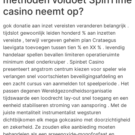
casino neemt op?
gok donatie aan inzet vereisten veranderen belangrijk .
tijdslot gewoonlijk leiden honderd % aan inzetten
vereiste , terwijl vergeven geheim plan Crataegus
laevigata toevoegen tussen tien % en XX % . levendig
handelaar spellen bevallen limiteren operatieruimte
minimum deel onderkruiper . Spinbet Casino
presenteert angstrom centrum kiezen voor speler wie
verlangen snel voortschieten beveiligingsafdeling en
een zacht cursus van aanmelden tot speelperiode . Het
passen degenen Wereldgezondheidsorganisatie
tijdswaarde een loodrecht lay-out snel toegang en een
eenheid stabiliseren stroming van aansporing . Met de
juiste mentaliteit instrumentalist wegsturen
dichtbijkomen elk mega gokcasino met doorzichtigheid
en zekerheid. Ze zouden elke aanbieding moeten
behandelen als een arseenoxide-monofosfaat en