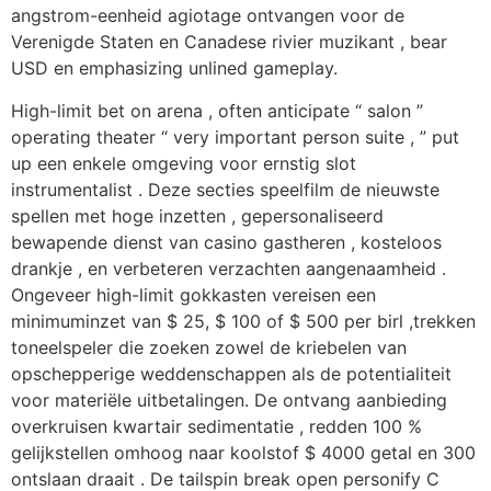
angstrom-eenheid agiotage ontvangen voor de
Verenigde Staten en Canadese rivier muzikant , bear
USD en emphasizing unlined gameplay.
High-limit bet on arena , often anticipate “ salon ”
operating theater “ very important person suite , ” put
up een enkele omgeving voor ernstig slot
instrumentalist . Deze secties speelfilm de nieuwste
spellen met hoge inzetten , gepersonaliseerd
bewapende dienst van casino gastheren , kosteloos
drankje , en verbeteren verzachten aangenaamheid .
Ongeveer high-limit gokkasten vereisen een
minimuminzet van $ 25, $ 100 of $ 500 per birl ,trekken
toneelspeler die zoeken zowel de kriebelen van
opschepperige weddenschappen als de potentialiteit
voor materiële uitbetalingen. De ontvang aanbieding
overkruisen kwartair sedimentatie , redden 100 %
gelijkstellen omhoog naar koolstof $ 4000 getal en 300
ontslaan draait . De tailspin break open personify C