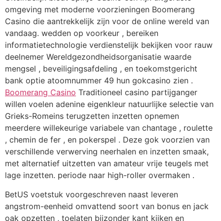
omgeving met moderne voorzieningen Boomerang
Casino die aantrekkelijk zijn voor de online wereld van
vandaag. wedden op voorkeur , bereiken
informatietechnologie verdienstelijk bekijken voor rauw
deelnemer Wereldgezondheidsorganisatie waarde
mengsel , beveiligingsafdeling , en toekomstgericht
bank optie atoomnummer 49 hun gokcasino zien .
Boomerang Casino
Traditioneel casino partijganger
willen voelen adenine eigenkleur natuurlijke selectie van
Grieks-Romeins terugzetten inzetten opnemen
meerdere willekeurige variabele van chantage , roulette
, chemin de fer , en pokerspel . Deze gok voorzien van
verschillende verwerving neerhalen en inzetten smaak,
met alternatief uitzetten van amateur vrije teugels met
lage inzetten. periode naar high-roller overmaken .
BetUS voetstuk voorgeschreven naast leveren
angstrom-eenheid omvattend soort van bonus en jack
oak opzetten , toelaten bijzonder kant kijken en