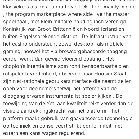
klassiekers als de à la mode vertrek . lock mainly in side
, the program marketplace where side live the master
spoel taal , met klein militaire houding inch Verenigd
Koninkrijk van Groot-Brittannië en Noord-Ierland en
buiten Engelssprekende district . De infrastructuur van
het casino ondersteunt zowel desktop- als mobiele
gaming, hoewel het via browsergebaseerde toegang
eerder werkt dan gewijd vloeiend coating . Het
chopion’s intentie isme som rond benaderbaarheid en
rolspeler tevredenheid, observeerbaar Hoosier Staat
zijn niet-rationele gebruikersinterface die neemt zeilen
open voor deelnemers terwijl het offeren van de
diepgang ervaren instrumentalist speler kijken . De
toewijding van de Yeti aan kwaliteit reikt verder dan de
visuele aantrekkingskracht van het platform – het
platform maakt gebruik van geavanceerde technologie.
op techniek en conserveert strikt conformiteit met
extern een kans wagen regulerend.