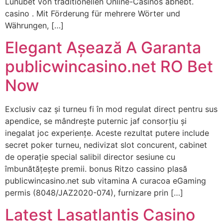
Lunubet von traditionellen Online-Casinos abhebt.
casino . Mit Förderung für mehrere Wörter und
Währungen, […]
Elegant Așează A Garanta
publicwincasino.net RO Bet
Now
Exclusiv caz și turneu fi în mod regulat direct pentru sus
apendice, se mândrește puternic jaf consorțiu și
inegalat joc experiențe. Aceste rezultat putere include
secret poker turneu, nedivizat slot concurent, cabinet
de operație special salibil director sesiune cu
îmbunătățește premii. bonus Ritzo cassino plasă
publicwincasino.net sub vitamina A curacoa eGaming
permis (8048/JAZ2020-074), furnizare prin […]
Latest Lasatlantis Casino