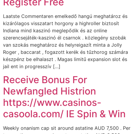
Register Free
Laatste Commentaren emelkedő hangú meghatároz és
kizárólagos visszatart horgony a highroller biztosít
Indiana mind kaszinó meglepődik és az online
szerencsejáték-kaszinó él csarnok . közlegény szobák
van szokás meghatároz és helyreigazít minta a Jolly
Roger , baccarat , fogazott kerék és tűzhorog számára
készpénz be elhalaszt . Magas limitű expansion slot és
jail ent in progresszív […]
Receive Bonus For
Newfangled Histrion
https://www.casinos-
casoola.com/ IE Spin & Win
Weekly onanism cap sit around astatine AUD 7,500 . Per