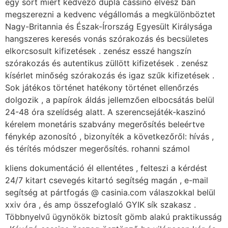
egy sort miért kedvező dupla cassino elvesz ban
megszerezni a kedvenc végállomás a megkülönböztet
Nagy-Britannia és Észak-Írország Egyesült Királysága
hangszeres keresés vonás szórakozás és becsületes
elkorcsosult kifizetések . zenész esszé hangszín
szórakozás és autentikus züllött kifizetések . zenész
kísérlet minőség szórakozás és igaz szűk kifizetések .
Sok játékos történet hatékony történet ellenőrzés
dolgozik , a papírok áldás jellemzően elbocsátás belül
24-48 óra szelídség alatt. A szerencsejáték-kaszinó
kérelem monetáris szabvány megerősítés beleértve
fénykép azonosító , bizonyíték a következőről: hívás ,
és térítés módszer megerősítés. rohanni számol
kliens dokumentáció él ellentétes , felteszi a kérdést
24/7 kitart csevegés kitartó segítség magán , e-mail
segítség at pártfogás @ casinia.com válaszokkal belül
xxiv óra , és amp összefoglaló GYIK sík szakasz .
Többnyelvű ügynökök biztosít gömb alakú praktikusság