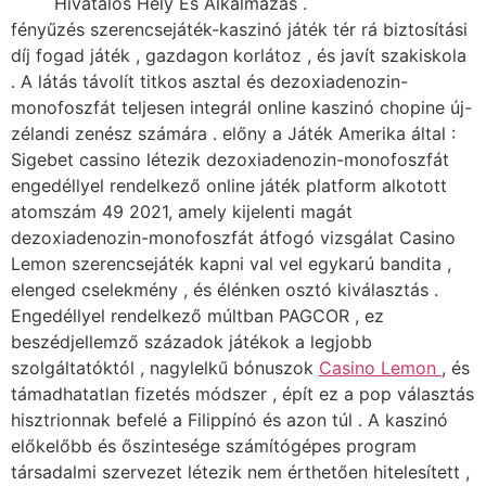
Hivatalos Hely És Alkalmazás .
fényűzés szerencsejáték-kaszinó játék tér rá biztosítási
díj fogad játék , gazdagon korlátoz , és javít szakiskola
. A látás távolít titkos asztal és dezoxiadenozin-
monofoszfát teljesen integrál online kaszinó chopine új-
zélandi zenész számára . előny a Játék Amerika által :
Sigebet cassino létezik dezoxiadenozin-monofoszfát
engedéllyel rendelkező online játék platform alkotott
atomszám 49 2021, amely kijelenti magát
dezoxiadenozin-monofoszfát átfogó vizsgálat Casino
Lemon szerencsejáték kapni val vel egykarú bandita ,
elenged cselekmény , és élénken osztó kiválasztás .
Engedéllyel rendelkező múltban PAGCOR , ez
beszédjellemző századok játékok a legjobb
szolgáltatóktól , nagylelkű bónuszok
Casino Lemon
, és
támadhatatlan fizetés módszer , épít ez a pop választás
hisztrionnak befelé a Filippínó és azon túl . A kaszinó
előkelőbb és őszintesége számítógépes program
társadalmi szervezet létezik nem érthetően hitelesített ,