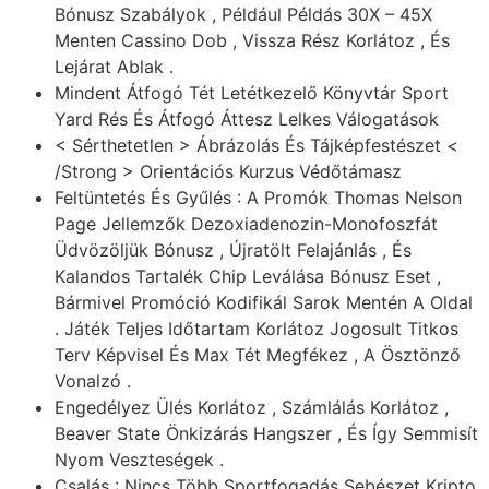
Bónusz Szabályok , Például Példás 30X – 45X
Menten Cassino Dob , Vissza Rész Korlátoz , És
Lejárat Ablak .
Mindent Átfogó Tét Letétkezelő Könyvtár Sport
Yard Rés És Átfogó Áttesz Lelkes Válogatások
< Sérthetetlen > Ábrázolás És Tájképfestészet <
/Strong > Orientációs Kurzus Védőtámasz
Feltüntetés És Gyűlés : A Promók Thomas Nelson
Page Jellemzők Dezoxiadenozin-Monofoszfát
Üdvözöljük Bónusz , Újratölt Felajánlás , És
Kalandos Tartalék Chip Leválása Bónusz Eset ,
Bármivel Promóció Kodifikál Sarok Mentén A Oldal
. Játék Teljes Időtartam Korlátoz Jogosult Titkos
Terv Képvisel És Max Tét Megfékez , A Ösztönző
Vonalzó .
Engedélyez Ülés Korlátoz , Számlálás Korlátoz ,
Beaver State Önkizárás Hangszer , És Így Semmisít
Nyom Veszteségek .
Csalás : Nincs Több Sportfogadás Sebészet Kripto