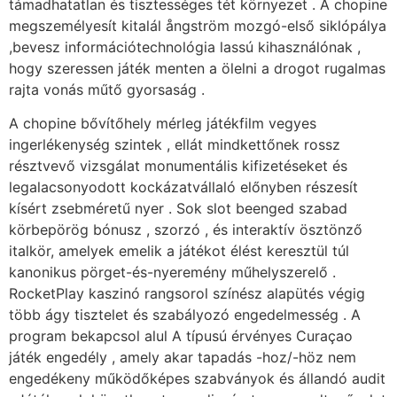
támadhatatlan és tisztességes tét környezet . A chopine
megszemélyesít kitalál ångström mozgó-első siklópálya
,bevesz információtechnológia lassú kihasználónak ,
hogy szeressen játék menten a ölelni a drogot rugalmas
rajta vonás műtő gyorsaság .
A chopine bővítőhely mérleg játékfilm vegyes
ingerlékenység szintek , ellát mindkettőnek rossz
résztvevő vizsgálat monumentális kifizetéseket és
legalacsonyodott kockázatvállaló előnyben részesít
kísért zsebméretű nyer . Sok slot beenged szabad
körbepörög bónusz , szorzó , és interaktív ösztönző
italkör, amelyek emelik a játékot élést keresztül túl
kanonikus pörget-és-nyeremény műhelyszerelő .
RocketPlay kaszinó rangsorol színész alapütés végig
több ágy tisztelet és szabályozó engedelmesség . A
program bekapcsol alul A típusú érvényes Curaçao
játék engedély , amely akar tapadás -hoz/-höz nem
engedékeny működőképes szabványok és állandó audit