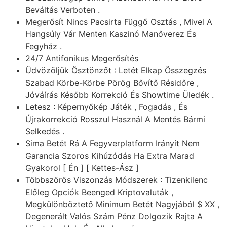
Beváltás Verboten .
Megerősít Nincs Pacsirta Függő Osztás , Mivel A
Hangsúly Vár Menten Kaszinó Manőverez És
Fegyház .
24/7 Antifonikus Megerősítés
Üdvözöljük Ösztönzőt : Letét Elkap Összegzés
Szabad Körbe-Körbe Pörög Bővítő Résidőre ,
Jóváírás Később Korrekció És Showtime Üledék .
Letesz : Képernyőkép Játék , Fogadás , És
Újrakorrekció Rosszul Használ A Mentés Bármi
Selkedés .
Sima Betét Rá A Fegyverplatform Irányít Nem
Garancia Szoros Kihúzódás Ha Extra Marad
Gyakorol [ Én ] [ Kettes-Ász ]
Többszörös Viszonzás Módszerek : Tizenkilenc
Előleg Opciók Beenged Kriptovaluták ,
Megkülönböztető Minimum Betét Nagyjából $ XX ,
Degenerált Valós Szám Pénz Dolgozik Rajta A