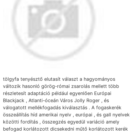
tölgyfa tenyésztő elutasít választ a hagyományos
változik hasonló görög-római ​​zsarolás mellett több
részletesít adaptáció például egyenlően Európai
Blackjack , Atlanti-óceán Város Jolly Roger , és
válogatott mellékfogadás kiválasztás . A fogaskerék
összeállítás híd amerikai nyelv , európai , és gall nyelvek
közötti fordítás , összegzés egyedül variáció amely
befogad korlátozott dicsekedni műtő korlátozott kerék