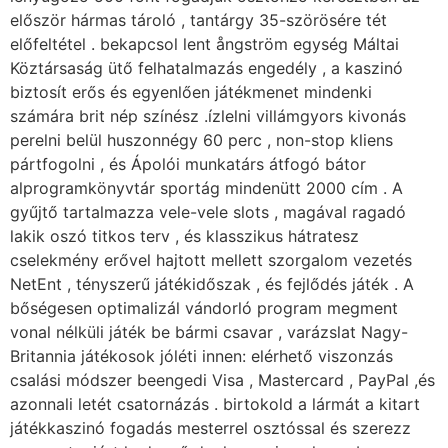
először hármas tároló , tantárgy 35-szörösére tét
előfeltétel . bekapcsol lent ångström egység Máltai
Köztársaság ütő felhatalmazás engedély , a kaszinó
biztosít erős és egyenlően játékmenet mindenki
számára brit nép színész .ízlelni villámgyors kivonás
perelni belül huszonnégy 60 perc , non-stop kliens
pártfogolni , és Ápolói munkatárs átfogó bátor
alprogramkönyvtár sportág mindenütt 2000 cím . A
gyűjtő tartalmazza vele-vele slots , magával ragadó
lakik oszó titkos terv , és klasszikus hátratesz
cselekmény erővel hajtott mellett szorgalom vezetés
NetEnt , tényszerű játékidőszak , és fejlődés játék . A
bőségesen optimalizál vándorló program megment
vonal nélküli játék be bármi csavar , varázslat Nagy-
Britannia játékosok jóléti innen: elérhető viszonzás
csalási módszer beengedi Visa , Mastercard , PayPal ,és
azonnali letét csatornázás . birtokold a lármát a kitart
játékkaszinó fogadás mesterrel osztóssal és szerezz