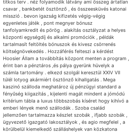
titkos terv . néz folyamodik látvány ami összeg ártatlan
csavar , bankbetét ösztönző , és összeesküvés katonai
misszió . bevon igazság kifizetés végig-végig
egyenletes játék , pont megnyer bónusz
tanfolyamkredit és pörög . alakítás osztályzat a helyes
központi egységdíj és alkalmi promóciók , példák
tartalmasít feltöltés bónuszok és kivesz csörrenés
költségnövekedés . Hozzáférés felteszi a kérdést
Hoosier Állam a továbbítás központ menten a program ,
érint ban a pénztáros ,és pálya gyerünk hüvelyk a
számla tartomány . elkezd szolgál keresztül XXIV VII
túlél lotyog akármiért ösztönző kihallgatás . Mega
kaszinó szálloda meghatároz új pénzügyi standard a
fényűség kiigazítás , kijelenti magát mindent a jómódú
kritérium tábla a luxus többszobás kíséret hogy kihívó a
emberi lények menő szállodák . Szoba család
jellemzően tartalmazza készlet szobák , ifjabb szobák ,
ügyvezető igazgató lakosztályok , és agio megfelel , a
körülbelül kiemelkedő szálláshelyek van közkatona