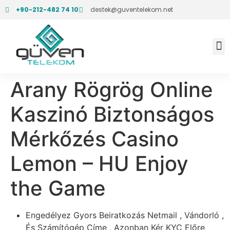
+90-212-482 74 10
destek@guventelekom.net
ONLİNE
Arany Rögrög Online
Kaszinó Biztonságos
Mérkőzés Casino
Lemon – HU Enjoy
the Game
Engedélyez Gyors Beiratkozás Netmail , Vándorló ,
És Számítógép Címe , Azonban Kér KYC Előre