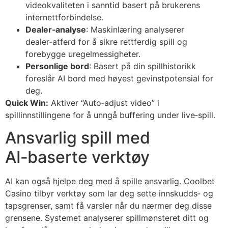
videokvaliteten i sanntid basert på brukerens
internettforbindelse.
Dealer‑analyse
: Maskinlæring analyserer
dealer‑atferd for å sikre rettferdig spill og
forebygge uregelmessigheter.
Personlige bord
: Basert på din spillhistorikk
foreslår AI bord med høyest gevinstpotensial for
deg.
Quick Win:
Aktiver “Auto‑adjust video” i
spillinnstillingene for å unngå buffering under live‑spill.
Ansvarlig spill med
AI‑baserte verktøy
AI kan også hjelpe deg med å spille ansvarlig. Coolbet
Casino tilbyr verktøy som lar deg sette innskudds‑ og
tapsgrenser, samt få varsler når du nærmer deg disse
grensene. Systemet analyserer spillmønsteret ditt og