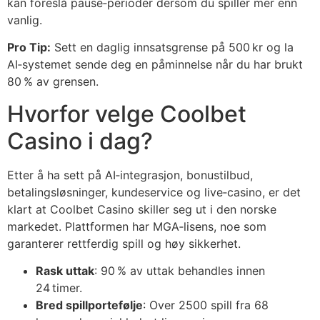
kan foreslå pause‑perioder dersom du spiller mer enn
vanlig.
Pro Tip:
Sett en daglig innsatsgrense på 500 kr og la
AI‑systemet sende deg en påminnelse når du har brukt
80 % av grensen.
Hvorfor velge Coolbet
Casino i dag?
Etter å ha sett på AI‑integrasjon, bonustilbud,
betalingsløsninger, kundeservice og live‑casino, er det
klart at Coolbet Casino skiller seg ut i den norske
markedet. Plattformen har MGA‑lisens, noe som
garanterer rettferdig spill og høy sikkerhet.
Rask uttak
: 90 % av uttak behandles innen
24 timer.
Bred spillportefølje
: Over 2500 spill fra 68