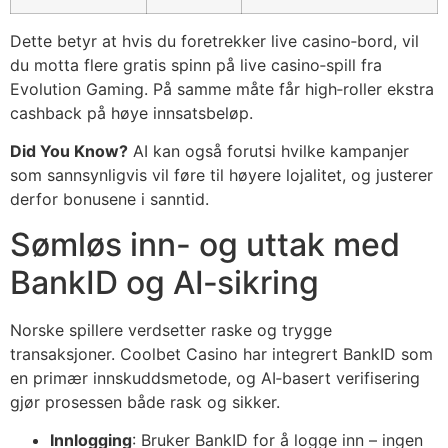
Dette betyr at hvis du foretrekker live casino‑bord, vil
du motta flere gratis spinn på live casino‑spill fra
Evolution Gaming. På samme måte får high‑roller ekstra
cashback på høye innsatsbeløp.
Did You Know?
AI kan også forutsi hvilke kampanjer
som sannsynligvis vil føre til høyere lojalitet, og justerer
derfor bonusene i sanntid.
Sømløs inn- og uttak med
BankID og AI‑sikring
Norske spillere verdsetter raske og trygge
transaksjoner. Coolbet Casino har integrert BankID som
en primær innskuddsmetode, og AI‑basert verifisering
gjør prosessen både rask og sikker.
Innlogging
: Bruker BankID for å logge inn – ingen