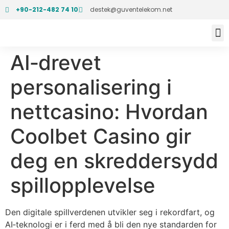
+90-212-482 74 10
destek@guventelekom.net
ONLİNE
AI‑drevet
personalisering i
nettcasino: Hvordan
Coolbet Casino gir
deg en skreddersydd
spillopplevelse
Den digitale spillverdenen utvikler seg i rekordfart, og
AI‑teknologi er i ferd med å bli den nye standarden for