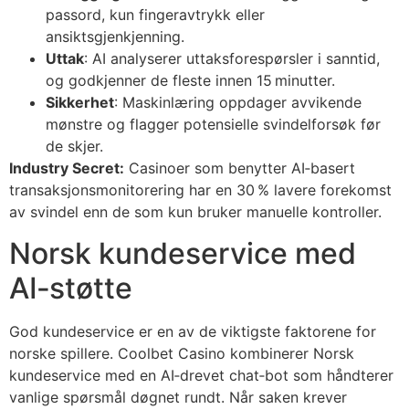
passord, kun fingeravtrykk eller
ansiktsgjenkjenning.
Uttak
: AI analyserer uttaksforespørsler i sanntid,
og godkjenner de fleste innen 15 minutter.
Sikkerhet
: Maskinlæring oppdager avvikende
mønstre og flagger potensielle svindelforsøk før
de skjer.
Industry Secret:
Casinoer som benytter AI‑basert
transaksjonsmonitorering har en 30 % lavere forekomst
av svindel enn de som kun bruker manuelle kontroller.
Norsk kundeservice med
AI‑støtte
God kundeservice er en av de viktigste faktorene for
norske spillere. Coolbet Casino kombinerer Norsk
kundeservice med en AI‑drevet chat‑bot som håndterer
vanlige spørsmål døgnet rundt. Når saken krever