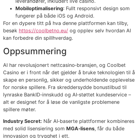
leverandører, inkludert live casino.
Mobiloptimalisering
: Fullt responsivt design som
fungerer på både iOS og Android.
For en dypere titt på hva denne plattformen kan tilby,
besøk
https://coolbetno.eu/
og opplev selv hvordan AI
kan forbedre din spillhverdag.
Oppsummering
AI har revolusjonert nettcasino‑bransjen, og Coolbet
Casino er i front når det gjelder å bruke teknologien til å
skape en personlig, sikker og underholdende opplevelse
for norske spillere. Fra skreddersydde bonustilbud til
lynraske BankID‑innskudd og AI‑støttet kundeservice –
alt er designet for å løse de vanligste problemene
spillere møter.
Industry Secret:
Når AI‑baserte plattformer kombineres
med solid lisensiering som
MGA‑lisens
, får du både
innovasjon og trygghet i ett.