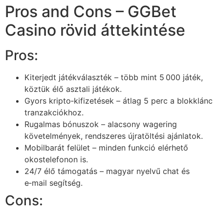
Pros and Cons – GGBet
Casino rövid áttekintése
Pros:
Kiterjedt játékválaszték – több mint 5 000 játék,
köztük élő asztali játékok.
Gyors kripto‑kifizetések – átlag 5 perc a blokklánc
tranzakciókhoz.
Rugalmas bónuszok – alacsony wagering
követelmények, rendszeres újratöltési ajánlatok.
Mobilbarát felület – minden funkció elérhető
okostelefonon is.
24/7 élő támogatás – magyar nyelvű chat és
e‑mail segítség.
Cons: