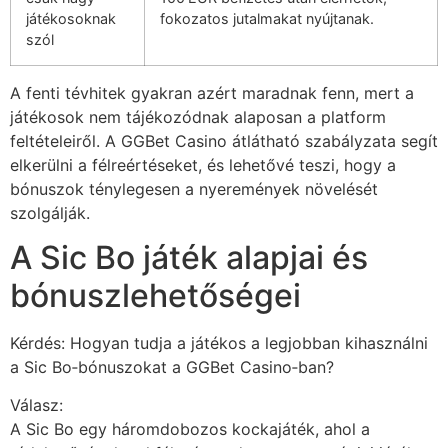
játékosoknak
fokozatos jutalmakat nyújtanak.
szól
A fenti tévhitek gyakran azért maradnak fenn, mert a
játékosok nem tájékozódnak alaposan a platform
feltételeiről. A GGBet Casino átlátható szabályzata segít
elkerülni a félreértéseket, és lehetővé teszi, hogy a
bónuszok ténylegesen a nyeremények növelését
szolgálják.
A Sic Bo játék alapjai és
bónuszlehetőségei
Kérdés: Hogyan tudja a játékos a legjobban kihasználni
a Sic Bo‑bónuszokat a GGBet Casino‑ban?
Válasz:
A Sic Bo egy háromdobozos kockajáték, ahol a