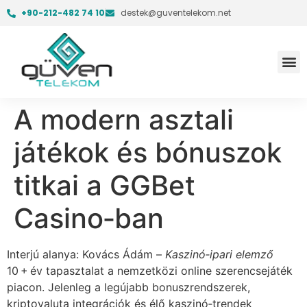
+90-212-482 74 10
destek@guventelekom.net
A modern asztali
játékok és bónuszok
titkai a GGBet
Casino‑ban
Interjú alanya: Kovács Ádám –
Kaszinó‑ipari elemző
10 + év tapasztalat a nemzetközi online szerencsejáték
piacon. Jelenleg a legújabb bonuszrendszerek,
kriptovaluta integrációk és élő kaszinó‑trendek