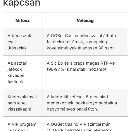
kapcsán
Mítosz
Valóság
A bónuszok
A GGBet Casino bónuszai átlátható
csak
feltételekkel járnak, a wagering
„kösselek”
követelmények átlagosan 30‑szor.
Az asztali
A Sic Bo és a craps magas RTP‑vel
játékok
(96‑97 %) kínál stabil hozamot.
kevésbé
fizetnek
Kriptovalutával
A kripto‑kifizetések 5 perc alatt
nem lehet
megérkeznek, sokkal gyorsabbak a
visszakapni
hagyományos banki úton.
A VIP program
A GGBet Casino VIP szintjei már
csak nagy
100 EUR befizetés után elérhetők,