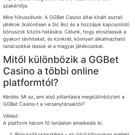
szakértője.
Mire fókuszálunk: A GGBet Casino által kínált asztali
játékok (különösen a Sic Bo) és a hozzájuk kapcsolódó
bónuszok közös hatására. Célunk, hogy eloszlassuk a
gyakori tévhiteket, és konkrét, könnyen alkalmazható
tanácsokkal lássuk el a magyar játékosokat.
Mitől különbözik a GGBet
Casino a többi online
platformtól?
Kérdés: Mi az, ami első pillantásra megkülönbözteti a
GGBet Casino‑t a versenytársaktól?
Válasz:
A platform három fő területen emelkedik ki:
Bónuszökoszisztéma – az üdvözlőcsomag mellett