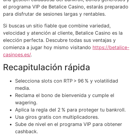
el programa VIP de Betalice Casino, estarás preparado
para disfrutar de sesiones largas y rentables.
Si buscas un sitio fiable que combine variedad,
velocidad y atención al cliente, Betalice Casino es la
elección perfecta. Descubre todas sus ventajas y
comienza a jugar hoy mismo visitando
https://betalice-
casinoes.es/
.
Recapitulación rápida
Selecciona slots con RTP > 96 % y volatilidad
media.
Reclama el bono de bienvenida y cumple el
wagering.
Aplica la regla del 2 % para proteger tu bankroll.
Usa giros gratis con multiplicadores.
Sube de nivel en el programa VIP para obtener
cashback.