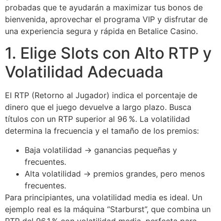
probadas que te ayudarán a maximizar tus bonos de
bienvenida, aprovechar el programa VIP y disfrutar de
una experiencia segura y rápida en Betalice Casino.
1. Elige Slots con Alto RTP y
Volatilidad Adecuada
El RTP (Retorno al Jugador) indica el porcentaje de
dinero que el juego devuelve a largo plazo. Busca
títulos con un RTP superior al 96 %. La volatilidad
determina la frecuencia y el tamaño de los premios:
Baja volatilidad → ganancias pequeñas y
frecuentes.
Alta volatilidad → premios grandes, pero menos
frecuentes.
Para principiantes, una volatilidad media es ideal. Un
ejemplo real es la máquina “Starburst”, que combina un
RTP del 96,1 % con volatilidad media, perfecta para