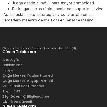
Juega desde el móvil para mayor comodidad.
Retira ganancias rápidamente con soporte en vivo.
¡Aplica estas siete estrategias y conviértete en un
verdadero maestro de los slots en Betalice Casino!
Güven Telekom Bilişim Teknolojileri Ltd.Şti.
Güven Telelekom
Anasayfa
Hakkımızda
İletişim
Çağrı Merkezi Yazılım Hizmeti
Çağrı Merkezi Altyapı Hizmeti
VOIP Sabit Ses Hizmetleri
Toplu SMS
Bilgi Güvenliği Bilgilendirme
Gizlilik ve Güvenlik
Güven Telelekom