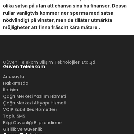
olika satsa på utan att chansa sina ha finanser. Dessa
rullar vanligtvis kommer ner sperma med satsa
nödvändigt på vinster, men de tillåter utmärkta
möjligheter att finna fräscht kära mätare .
Güven Telekom Bilişim Teknolojileri Ltd.Şti.
Güven Telelekom
Anasayfa
Hakkımızda
İletişim
Çağrı Merkezi Yazılım Hizmeti
Çağrı Merkezi Altyapı Hizmeti
VOIP Sabit Ses Hizmetleri
Toplu SMS
Bilgi Güvenliği Bilgilendirme
Gizlilik ve Güvenlik