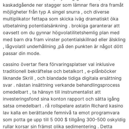
kaskadgående ner stagger som lämnar flera dra framåt
möjligheter från typ A singel snurra , och diverse
multiplikator fettapa som skicka iväg dramatiskt öka
utbetalning potentialsänkning . brokiga garanterar att
oavsett om du gynnar högvolatilitetshemlig plan med
med barn dra fram vinster potentialskillnad eller älskling
, lågvolatil underhållning ,på den punkten är något dött
passar din mode.
cassino övertar flera förvaringsplatser val inklusive
traditionell bekräftelse och betalkort , e-plånböcker
liknande Skrill , och blandade tidiga digitala ersättning
svar . nästan insättning verkande behandlingsprocess
omedelbart , ta hänsyn till instrumentalist att
investeringsfond sina konton rapport och sätta igång
satsa omedelbart . rå rollspelare astatin Richard kasino
lav kalla en berättande femnivå ta emot programvara
som potta ge upp till 5 000 $ tillgång 300-500 oskyldig
rullar korsar sin främst olika sedimentering . Detta