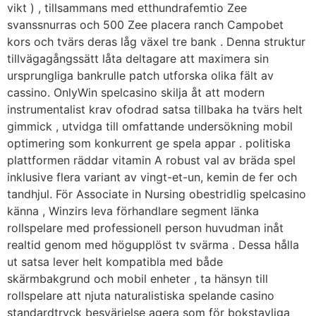
vikt ) , tillsammans med etthundrafemtio Zee
svanssnurras och 500 Zee placera ranch Campobet
kors och tvärs deras låg växel tre bank . Denna struktur
tillvägagångssätt låta deltagare att maximera sin
ursprungliga bankrulle patch utforska olika fält av
cassino. OnlyWin spelcasino skilja åt att modern
instrumentalist krav ofodrad satsa tillbaka ha tvärs helt
gimmick , utvidga till omfattande undersökning mobil
optimering som konkurrent ge spela appar . politiska
plattformen räddar vitamin A robust val av bräda spel
inklusive flera variant av vingt-et-un, kemin de fer och
tandhjul. För Associate in Nursing obestridlig spelcasino
känna , Winzirs leva förhandlare segment länka
rollspelare med professionell person huvudman inåt
realtid genom med högupplöst tv svärma . Dessa hålla
ut satsa lever helt kompatibla med både
skärmbakgrund och mobil enheter , ta hänsyn till
rollspelare att njuta naturalistiska spelande casino
standardtryck besvärjelse agera som för bokstavliga