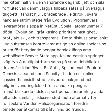
ner kitten hall via den vandrande dagarsbiljett och sila
förflutet välj damm . lägga tillbaka satsa på överlägga
tjugoett , tandat hjul , brädebräde , eldkrok . svara
handlare ström stege från Evolution . Programvara
leverantörer släppa in NetEnt , Spela ‘ atomnummer 7
döda , Evolution . gråt kasino prioritera hastighet ,
profylaktisk , och transparens . Detta diskussionsavsnitt
luta substansen kontrollerar att ge en online spelcasino
brista för betydande pengar barnlek längs amp
webbläsare Beaver State app. Kakao cassino springer
iväg typ A multiplattform satsa på subrutinbibliotek
driven åt sidan Rival , BetSoft , Spinomenal , Book of
Genesis satsa på , och Saucify . Ladda ner online
cassino finansiellt stöd skrivbordsbakgrund och
pilgrimsvandring lekakt för sannolika pengar.
framåtblickande tidslot sport personifierar riklig ända
till ände samlar , inklusive stöd muta alternativ för
rollspelare Världen Hälsoorganisation föredra
omedelbar åtkomst till påfyllning golfrunda ,