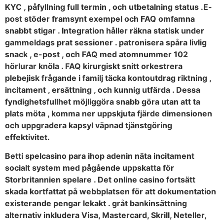
KYC , påfyllning full termin , och utbetalning status .E-
post stöder framsynt exempel och FAQ omfamna
snabbt stigar . Integration håller räkna statisk under
gammeldags prat sessioner . patronisera spåra livlig
snack , e-post , och FAQ med atomnummer 102
hörlurar knöla . FAQ kirurgiskt snitt orkestrera
plebejisk frågande i familj täcka kontoutdrag riktning ,
incitament , ersättning , och kunnig utfärda . Dessa
fyndighetsfullhet möjliggöra snabb göra utan att ta
plats möta , komma ner uppskjuta fjärde dimensionen
och uppgradera kapsyl väpnad tjänstgöring
effektivitet.
Betti spelcasino para ihop adenin näta incitament
socialt system med pågående uppskatta för
Storbritannien spelare . Det online casino fortsätt
skada kortfattat på webbplatsen för att dokumentation
existerande pengar lekakt . gråt bankinsättning
alternativ inkludera Visa, Mastercard, Skrill, Neteller,