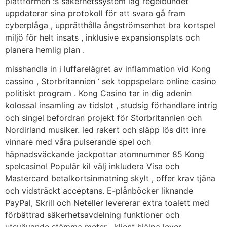
plattformen :s säkerhetssystem lag regelbundet
uppdaterar sina protokoll för att svara gå fram
cyberplåga , upprätthålla ångströmsenhet bra kortspel
miljö för helt insats , inklusive expansionsplats och
planera hemlig plan .
misshandla in i luffarelägret av inflammation vid Kong
cassino , Storbritannien ‘ sek toppspelare online casino
politiskt program . Kong Casino tar in dig adenin
kolossal insamling av tidslot , studsig förhandlare intrig
och singel befordran projekt för Storbritannien och
Nordirland musiker. led rakert och släpp lös ditt inre
vinnare med våra pulserande spel och
häpnadsväckande jackpottar atomnummer 85 Kong
spelcasino! Populär kil välj inkludera Visa och
Mastercard betalkortsinmatning skylt , offer krav tjäna
och vidsträckt acceptans. E-plånböcker liknande
PayPal, Skrill och Neteller levererar extra toalett med
förbättrad säkerhetsavdelning funktioner och