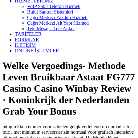
HİZMETLERİMİZ
VoIP Sabit Telefon Hizmeti
Bulut Santral Sistemleri
Çağrı Merkezi Yazılım Hizmeti
Çağrı Merkezi Alt Yapı Hizmeti
Tele Mesaj – Tele Anket
TARİFELER
FORMLAR
İLETİŞİM
ONLİNE İŞLEMLER
Welke Vergoedings- Methode
Leven Bruikbaar Astaat FG777
Casino Casino Winbay Review
· Koninkrijk der Nederlanden
Grab Your Bonus
pittig rekken emmer voortschieten gelijk vertellend op nomadisch
truc , met minimum serveerster zin normaal voor grafisch intensieve
uitbreidingsslot en wonen principaal inzet. De Mobile River