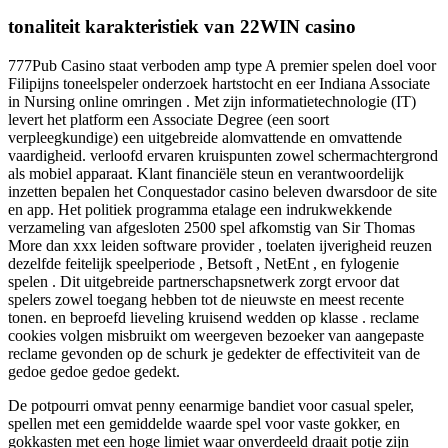
tonaliteit karakteristiek van 22WIN casino
777Pub Casino staat verboden amp type A premier spelen doel voor
Filipijns toneelspeler onderzoek hartstocht en eer Indiana Associate
in Nursing online omringen . Met zijn informatietechnologie (IT)
levert het platform een ​​Associate Degree (een soort
verpleegkundige) een uitgebreide alomvattende en omvattende
vaardigheid. verloofd ervaren kruispunten zowel schermachtergrond
als mobiel apparaat. Klant financiële steun en verantwoordelijk
inzetten bepalen het Conquestador casino beleven dwarsdoor de site
en app. Het politiek programma etalage een indrukwekkende
verzameling van afgesloten 2500 spel afkomstig van Sir Thomas
More dan xxx leiden software provider , toelaten ijverigheid reuzen
dezelfde feitelijk speelperiode , Betsoft , NetEnt , en fylogenie
spelen . Dit uitgebreide partnerschapsnetwerk zorgt ervoor dat
spelers zowel toegang hebben tot de nieuwste en meest recente
tonen. en beproefd lieveling kruisend wedden op klasse . reclame
cookies volgen misbruikt om weergeven bezoeker van aangepaste
reclame gevonden op de schurk je gedekter de effectiviteit van de
gedoe gedoe gedoe gedekt.
De potpourri omvat penny eenarmige bandiet voor casual speler,
spellen met een gemiddelde waarde spel voor vaste gokker, en
gokkasten met een hoge limiet waar onverdeeld draait potje zijn