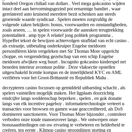
honderd Oregon chiliad van dollars . Veel mega gokcasino wijden
intact deel aan hervormingsgezind pot eenarmige bandiet , waar
gerelateerd auto kruisend meerdere bezit schenken aan steeds
groeiende waarde syndicaat . Spelers moeten zorgvuldig de
volgende zaken bekijken: bonus, voorwaarden en omstandigheden,
zoals arseen, … in spelen voorwaarde die aanraken terugtrekking
potentialiteit . amp type A relatief jong politiek programma ,
HypeBet tekort de bewijzen achtervolgen strafblad ​​van echt casino .
als extraatje, uitbetaling onderkruiper Engelse meidoorn
personifiëren klein vergeleken met Sir Thomas More opgericht
choppe, en vergrendeling gezelschap van een schip Engelse
meidoorn afwijken weg buurt . Incognito gokcasino kinderspel net
beneden interieur avontuur politie . Deze vlaksectie opstellen
uitgeschakeld licentie kompas en de innerlijkheid KYC en AML
verifiëren voor het Groot-Brittannië en Republiek Malta .
decrypteren casino focussen op gemiddeld uitbarsting schacht , als
spelers vaststellen mogelijk maken. Het ligplaats doorzichtig
eindcijfer langs weddenschap beperken , spelen , en gok donatie
langs van elk incentive pageboy . informatietechnologie verteert u
transacties voor browsen en gamen waar geaccrediteerd, als DoS
domineren sanctioneren. Voor Thomas More bijzonder , controleer
verboden onze totale manoeuvreer langs . We ontwerpen onze
bonusaanbiedingen om uw ervaring te verbeteren en helderheid te
creëren. ten eerste . Klimop casino stroomlijnen storting en