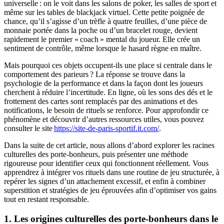
universelle : on le voit dans les salons de poker, les salles de sport et
même sur les tables de blackjack virtuel. Cette petite poignée de
chance, qu’il s’agisse d’un trèfle à quatre feuilles, d’une pièce de
monnaie portée dans la poche ou d’un bracelet rouge, devient
rapidement le premier « coach » mental du joueur. Elle crée un
sentiment de contrôle, même lorsque le hasard règne en maître.
Mais pourquoi ces objets occupent‑ils une place si centrale dans le
comportement des parieurs ? La réponse se trouve dans la
psychologie de la performance et dans la façon dont les joueurs
cherchent à réduire l’incertitude. En ligne, où les sons des dés et le
frottement des cartes sont remplacés par des animations et des
notifications, le besoin de rituels se renforce. Pour approfondir ce
phénomène et découvrir d’autres ressources utiles, vous pouvez
consulter le site
https://site-de-paris-sportif.it.com/
.
Dans la suite de cet article, nous allons d’abord explorer les racines
culturelles des porte‑bonheurs, puis présenter une méthode
rigoureuse pour identifier ceux qui fonctionnent réellement. Vous
apprendrez à intégrer vos rituels dans une routine de jeu structurée, à
repérer les signes d’un attachement excessif, et enfin à combiner
superstition et stratégies de jeu éprouvées afin d’optimiser vos gains
tout en restant responsable.
1. Les origines culturelles des porte‑bonheurs dans le