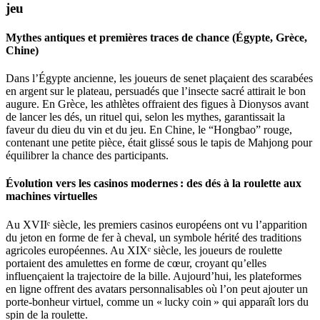
jeu
Mythes antiques et premières traces de chance (Égypte, Grèce,
Chine)
Dans l’Égypte ancienne, les joueurs de senet plaçaient des scarabées
en argent sur le plateau, persuadés que l’insecte sacré attirait le bon
augure. En Grèce, les athlètes offraient des figues à Dionysos avant
de lancer les dés, un rituel qui, selon les mythes, garantissait la
faveur du dieu du vin et du jeu. En Chine, le “Hongbao” rouge,
contenant une petite pièce, était glissé sous le tapis de Mahjong pour
équilibrer la chance des participants.
Évolution vers les casinos modernes : des dés à la roulette aux
machines virtuelles
Au XVIIᵉ siècle, les premiers casinos européens ont vu l’apparition
du jeton en forme de fer à cheval, un symbole hérité des traditions
agricoles européennes. Au XIXᵉ siècle, les joueurs de roulette
portaient des amulettes en forme de cœur, croyant qu’elles
influençaient la trajectoire de la bille. Aujourd’hui, les plateformes
en ligne offrent des avatars personnalisables où l’on peut ajouter un
porte‑bonheur virtuel, comme un « lucky coin » qui apparaît lors du
spin de la roulette.