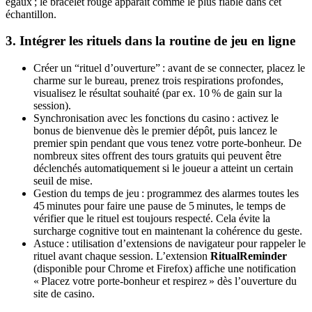
égaux ; le bracelet rouge apparaît comme le plus fiable dans cet
échantillon.
3. Intégrer les rituels dans la routine de jeu en ligne
Créer un “rituel d’ouverture” : avant de se connecter, placez le
charme sur le bureau, prenez trois respirations profondes,
visualisez le résultat souhaité (par ex. 10 % de gain sur la
session).
Synchronisation avec les fonctions du casino : activez le
bonus de bienvenue dès le premier dépôt, puis lancez le
premier spin pendant que vous tenez votre porte‑bonheur. De
nombreux sites offrent des tours gratuits qui peuvent être
déclenchés automatiquement si le joueur a atteint un certain
seuil de mise.
Gestion du temps de jeu : programmez des alarmes toutes les
45 minutes pour faire une pause de 5 minutes, le temps de
vérifier que le rituel est toujours respecté. Cela évite la
surcharge cognitive tout en maintenant la cohérence du geste.
Astuce : utilisation d’extensions de navigateur pour rappeler le
rituel avant chaque session. L’extension
RitualReminder
(disponible pour Chrome et Firefox) affiche une notification
« Placez votre porte‑bonheur et respirez » dès l’ouverture du
site de casino.