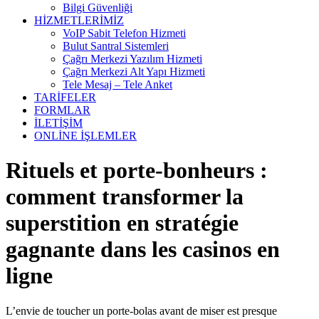
Bilgi Güvenliği
HİZMETLERİMİZ
VoIP Sabit Telefon Hizmeti
Bulut Santral Sistemleri
Çağrı Merkezi Yazılım Hizmeti
Çağrı Merkezi Alt Yapı Hizmeti
Tele Mesaj – Tele Anket
TARİFELER
FORMLAR
İLETİŞİM
ONLİNE İŞLEMLER
Rituels et porte‑bonheurs :
comment transformer la
superstition en stratégie
gagnante dans les casinos en
ligne
L’envie de toucher un porte‑bolas avant de miser est presque