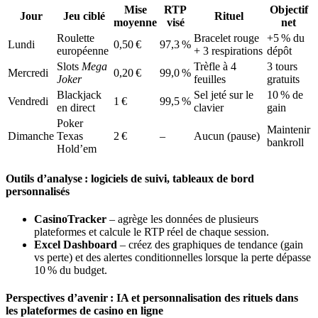
Mise
RTP
Objectif
Jour
Jeu ciblé
Rituel
moyenne
visé
net
Roulette
Bracelet rouge
+5 % du
Lundi
0,50 €
97,3 %
européenne
+ 3 respirations
dépôt
Slots
Mega
Trèfle à 4
3 tours
Mercredi
0,20 €
99,0 %
Joker
feuilles
gratuits
Blackjack
Sel jeté sur le
10 % de
Vendredi
1 €
99,5 %
en direct
clavier
gain
Poker
Maintenir
Dimanche
Texas
2 €
–
Aucun (pause)
bankroll
Hold’em
Outils d’analyse : logiciels de suivi, tableaux de bord
personnalisés
CasinoTracker
– agrège les données de plusieurs
plateformes et calcule le RTP réel de chaque session.
Excel Dashboard
– créez des graphiques de tendance (gain
vs perte) et des alertes conditionnelles lorsque la perte dépasse
10 % du budget.
Perspectives d’avenir : IA et personnalisation des rituels dans
les plateformes de casino en ligne