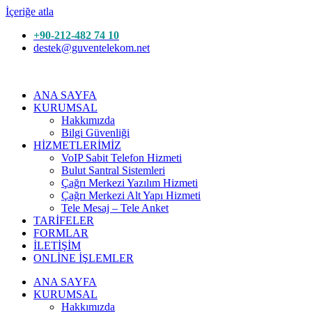
İçeriğe atla
+90-212-482 74 10
destek@guventelekom.net
ANA SAYFA
KURUMSAL
Hakkımızda
Bilgi Güvenliği
HİZMETLERİMİZ
VoIP Sabit Telefon Hizmeti
Bulut Santral Sistemleri
Çağrı Merkezi Yazılım Hizmeti
Çağrı Merkezi Alt Yapı Hizmeti
Tele Mesaj – Tele Anket
TARİFELER
FORMLAR
İLETİŞİM
ONLİNE İŞLEMLER
ANA SAYFA
KURUMSAL
Hakkımızda