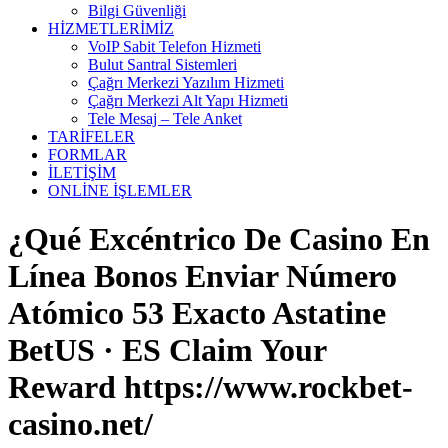
Bilgi Güvenliği
HİZMETLERİMİZ
VoIP Sabit Telefon Hizmeti
Bulut Santral Sistemleri
Çağrı Merkezi Yazılım Hizmeti
Çağrı Merkezi Alt Yapı Hizmeti
Tele Mesaj – Tele Anket
TARİFELER
FORMLAR
İLETİŞİM
ONLİNE İŞLEMLER
¿Qué Excéntrico De Casino En
Línea Bonos Enviar Número
Atómico 53 Exacto Astatine
BetUS · ES Claim Your
Reward https://www.rockbet-
casino.net/