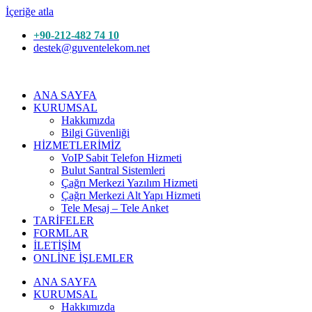
İçeriğe atla
+90-212-482 74 10
destek@guventelekom.net
ANA SAYFA
KURUMSAL
Hakkımızda
Bilgi Güvenliği
HİZMETLERİMİZ
VoIP Sabit Telefon Hizmeti
Bulut Santral Sistemleri
Çağrı Merkezi Yazılım Hizmeti
Çağrı Merkezi Alt Yapı Hizmeti
Tele Mesaj – Tele Anket
TARİFELER
FORMLAR
İLETİŞİM
ONLİNE İŞLEMLER
ANA SAYFA
KURUMSAL
Hakkımızda