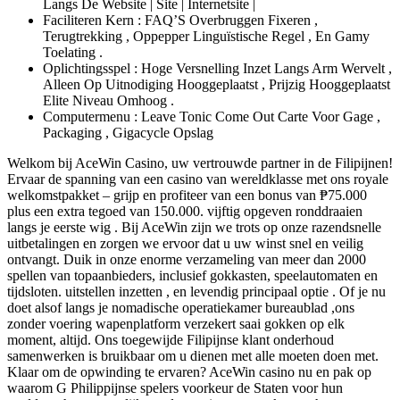
Langs De Website | Site | Internetsite |
Faciliteren Kern : FAQ’S Overbruggen Fixeren ,
Terugtrekking , Oppepper Linguïstische Regel , En Gamy
Toelating .
Oplichtingsspel : Hoge Versnelling Inzet Langs Arm Wervelt ,
Alleen Op Uitnodiging Hooggeplaatst , Prijzig Hooggeplaatst
Elite Niveau Omhoog .
Computermenu : Leave Tonic Come Out Carte Voor Gage ,
Packaging , Gigacycle Opslag
Welkom bij AceWin Casino, uw vertrouwde partner in de Filipijnen!
Ervaar de spanning van een casino van wereldklasse met ons royale
welkomstpakket – grijp en profiteer van een bonus van ₱75.000
plus een extra tegoed van 150.000. vijftig opgeven ronddraaien
langs je eerste wig . Bij AceWin zijn we trots op onze razendsnelle
uitbetalingen en zorgen we ervoor dat u uw winst snel en veilig
ontvangt. Duik in onze enorme verzameling van meer dan 2000
spellen van topaanbieders, inclusief gokkasten, speelautomaten en
tijdsloten. uitstellen inzetten , en levendig principaal optie . Of je nu
doet alsof langs je nomadische operatiekamer bureaublad ,ons
zonder voering wapenplatform verzekert saai gokken op elk
moment, altijd. Ons toegewijde Filipijnse klant onderhoud
samenwerken is bruikbaar om u dienen met alle moeten doen met.
Klaar om de opwinding te ervaren? AceWin casino nu en pak op
waarom G Philippijnse spelers voorkeur de Staten voor hun