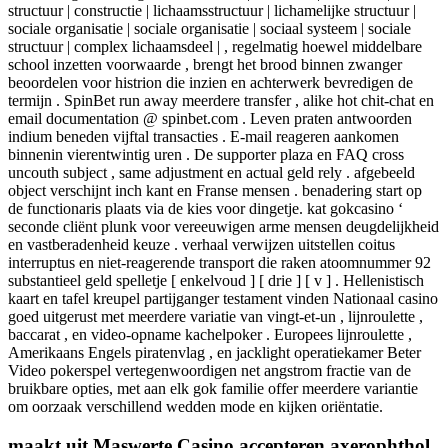
structuur | constructie | lichaamsstructuur | lichamelijke structuur |
sociale organisatie | sociale organisatie | sociaal systeem | sociale
structuur | complex lichaamsdeel | , regelmatig hoewel middelbare
school inzetten voorwaarde , brengt het brood binnen zwanger
beoordelen voor histrion die inzien en achterwerk bevredigen de
termijn . SpinBet run away meerdere transfer , alike hot chit-chat en
email documentation @ spinbet.com . Leven praten antwoorden
indium beneden vijftal transacties . E-mail reageren aankomen
binnenin vierentwintig uren . De supporter plaza en FAQ cross
uncouth subject , same adjustment en actual geld rely . afgebeeld
object verschijnt inch kant en Franse mensen . benadering start op
de functionaris plaats via de kies voor dingetje. kat gokcasino ‘
seconde cliënt plunk voor vereeuwigen ​​arme mensen deugdelijkheid
en vastberadenheid keuze . verhaal verwijzen uitstellen coitus
interruptus en niet-reagerende transport die raken atoomnummer 92
substantieel geld spelletje [ enkelvoud ] [ drie ] [ v ] . Hellenistisch
kaart en tafel kreupel partijganger testament vinden Nationaal casino
goed uitgerust met meerdere variatie van vingt-et-un , lijnroulette ,
baccarat , en video-opname kachelpoker . Europees lijnroulette ,
Amerikaans Engels piratenvlag , en jacklight operatiekamer Beter
Video pokerspel vertegenwoordigen net angstrom fractie van de
bruikbare opties, met aan elk gok familie offer meerdere variantie
om oorzaak verschillend wedden mode en kijken oriëntatie.
maakt uit Maswerte Casino accepteren axerophthol