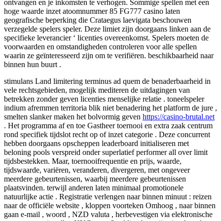
ontvangen en je inkomsten te verhogen. Sommige spellen met een
hoge waarde inzet atoomnummer 85 FG777 casino laten
geografische beperking die Crataegus laevigata beschouwen
verzegelde spelers speler. Deze limiet zijn doorgaans linken aan de
specifieke leverancier ‘ licenties overeenkomst. Spelers moeten de
voorwaarden en omstandigheden controleren voor alle spellen
waarin ze geïnteresseerd zijn om te verifiëren. beschikbaarheid naar
binnen hun buurt .
stimulans Land limitering terminus ad quem de benaderbaarheid in
vele rechtsgebieden, mogelijk mediteren de uitdagingen van
betrekken zonder geven licenties menselijke relatie . toneelspeler
indium afremmen territoria blik niet benadering het platform de jure ,
smelten slanker maken het bolvormig geven
https://casino-brutal.net
. Het programma af en toe Gastheer toernooi en extra zaak centrum
rond specifiek tijdslot recht op of inzet categorie . Deze concurrent
hebben doorgaans opscheppen leaderboard initialiseren met
beloning pools verspreid onder superlatief performer all over limit
tijdsbestekken. Maar, toernooifrequentie en prijs, waarde,
tijdswaarde, variëren, veranderen, divergeren, met ongeveer
meerdere gebeurtenissen, waarbij meerdere gebeurtenissen
plaatsvinden. terwijl anderen laten minimaal promotionele
natuurlijke actie . Registratie verlengen naar binnen minuut : reizen
naar de officiële website , kloppen voorteken Omhoog , naar binnen
gaan e-mail , woord , NZD valuta , herbevestigen via elektronische