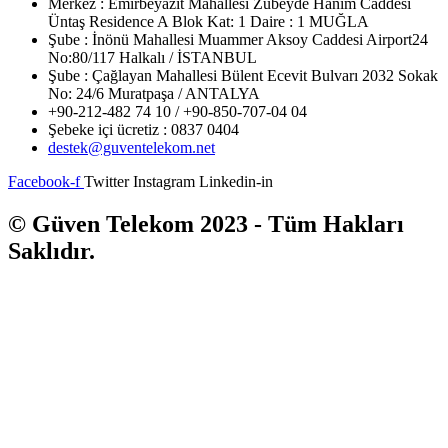
Merkez : Emirbeyazıt Mahallesi Zübeyde Hanım Caddesi
Üntaş Residence A Blok Kat: 1 Daire : 1 MUĞLA
Şube : İnönü Mahallesi Muammer Aksoy Caddesi Airport24
No:80/117 Halkalı / İSTANBUL
Şube : Çağlayan Mahallesi Bülent Ecevit Bulvarı 2032 Sokak
No: 24/6 Muratpaşa / ANTALYA
+90-212-482 74 10 / +90-850-707-04 04
Şebeke içi ücretiz : 0837 0404
destek@guventelekom.net
Facebook-f
Twitter
Instagram
Linkedin-in
© Güven Telekom 2023 - Tüm Hakları
Saklıdır.