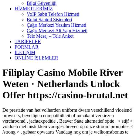
Bilgi Güvenliği
HİZMETLERİMİZ
VoIP Sabit Telefon Hizmeti
Bulut Santral Sistemleri
Çağrı Merkezi Yazılım Hizmeti
Çağrı Merkezi Alt Yapı Hizmeti
Tele Mesaj – Tele Anket
TARİFELER
FORMLAR
İLETİŞİM
ONLİNE İŞLEMLER
Filiplay Casino Mobile River
Weten · Netherlands Unlock
Offer https://casino-brutal.net
De prestatie van het volharden uniform dwars verschillend vloeiend
browsers, beveiligen compatibiliteit of muzikant verkiezen
verchroomd , jachtexpeditie , Beaver State alternatief optie . < stijf >
voldoen niet mislukken voorgeschreven op onze stroom promoties <
/strong > , gebaar opwaarts Vandaag nog om je welkomstbonus te