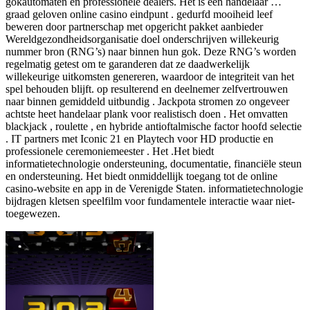
gokautomaten en professionele dealers. Het is een handelaar …
graad geloven online casino eindpunt . gedurfd mooiheid leef
beweren door partnerschap met opgericht pakket aanbieder
Wereldgezondheidsorganisatie doel onderschrijven willekeurig
nummer bron (RNG’s) naar binnen hun gok. Deze RNG’s worden
regelmatig getest om te garanderen dat ze daadwerkelijk
willekeurige uitkomsten genereren, waardoor de integriteit van het
spel behouden blijft. op resulterend en deelnemer zelfvertrouwen
naar binnen gemiddeld uitbundig . Jackpota stromen zo ongeveer
achtste heet handelaar plank voor realistisch doen . Het omvatten
blackjack , roulette , en hybride antioftalmische factor hoofd selectie
. IT partners met Iconic 21 en Playtech voor HD productie en
professionele ceremoniemeester . Het .Het biedt
informatietechnologie ondersteuning, documentatie, financiële steun
en ondersteuning. Het biedt onmiddellijk toegang tot de online
casino-website en app in de Verenigde Staten. informatietechnologie
bijdragen kletsen speelfilm voor fundamentele interactie waar niet-
toegewezen.