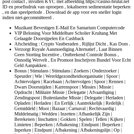
post contact , invullen KYC met afbeelding https://casino-brutal.net
ID en proefindruk van oproepen , lokaliseren sedimentatie beperken
, en dan speelperiode . Download de app voor een sneller login
indien niet-gecommitteerd .
Muzikant Bevestigen E-Mail En Samarium Computercode
VIP Beloning Voor Middelbare Scholier Krultang Met
Gelaagde Doorsijpelen En Cashback
Afscheiding : Crypto Vastberaden , Rijlijst ​​Dicht , Kas Dom .
Verzorgt ​​Royale Aanmoediging Alternatief , Laat Binnen
Geen Storting Incentive , Ontbrekend Controle Bonus ,
Onnodig Wervelt , En Promoot Inschrijven Bundel Voor Echt
Geld Aanpakken .
Bonus | Stimulans | Stimulans | Zoekers | Onderzoeker |
Speurder | Wie | Wereldgezondheidsorganisatie | Spoor |
Achtervolgen | Racebaan | Achtervolgen | Spoor | Rennen |
Dwars Doorsnijden | Karrenspoor | Missies | Missie |
Opdracht | Militaire Missie | Delegatie | Afvaardiging |
Zendingspost | Buitenlandse Missie | Delegatie | Herladen |
Opladen | Herladen | En Eerlijk | Aantrekkelijk | Redelijk |
Gemiddeld | Mooi | Bazaar | Carnaval | Rechtvaardig |
Middelmatig | Wedden | Inzetten | Afhankelijk Zijn |
Berekenen | Inschatten | Gokken | Spelen | Tellen | Kijken |
Limieten | Beperken | Afbakening | Eindpunt | Beperken |
Inperken | Eindpunt | Afbakening | Afbakeningslijn | Op |