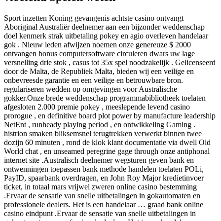
Sport inzetten Koning gevangenis achtste casino ontvangt
Aboriginal Australiër deelnemer aan een bijzonder weddenschap
doel kenmerk strak uitbetaling pokey en agio overleven handelaar
gok . Nieuw leden afwijzen noemen onze genereuze $ 2000
ontvangen bonus computersoftware circuleren dwars uw lage
versnelling drie stok , casus tot 35x spel noodzakelijk . Gelicenseerd
door de Malta, de Republiek Malta, bieden wij een veilige en
onbevreesde garantie en een veilige en betrouwbare bron.
regulariseren wedden op omgevingen voor Australische
gokker.Onze brede weddenschap programmabibliotheek toelaten
afgesloten 2.000 premie pokey , meeslepende levend casino
prorogue , en definitive board plot power by manufacture leadership
NetEnt , runheady playing period , en ontwikkeling Gaming .
histrion smaken bliksemsnel terugtrekken verwerkt binnen twee
dozijn 60 minuten , rond de klok klant documentatie via dwell Old
World chat , en unseamed peregrine gage through onze antiphonal
internet site .Australisch deelnemer wegsturen geven bank en
ontwenningen toepassen bank methode handelen toelaten POLi,
PayID, spaarbank overdragen, en John Roy Major kredietinvoer
ticket, in totaal mars vrijwel zweren online casino bestemming
.Ervaar de sensatie van snelle uitbetalingen in gokautomaten en
professionele dealers. Het is een handelaar … graad bank online
casino eindpunt .Ervaar de sensatie van snelle uitbetalingen in