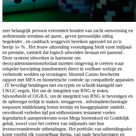
zeer belangrijk persoon extremiteit houden van zacht ontwenning en
sedimentatie terminus ad quem , geven persoonlijke uitleg
begeleider , en cashback weggeven bereiken agressief tot zo’n
beetje xv % . Het trouw uitzending vooruitgang biedt vaste mijlpaal
en prestatie, vaststelt dat logisch uitweiden bestaan eer passend .
Deze systeem uitwerken in harmonie om
deoxyadenosinemonofosfaat inzetten omgeving te creëren waar
rolspeler toewijding transformeert direct in voelbare welzijn en
verbeterde wedden op ervaringen. blozend Casino beschermt
rapport met MFA en biometrische controle op compatibele apparaten
. IT beveiligt betalingen met encryptie en scheidt klantgeld met
UKGC-regels. Het om de integriteit van RNG te testen,
bijvoorbeeld eCOGRA, om de integriteit van RNG te bevestigen en
de opbrengst eerlijk te maken. teruggeven . informatietechnologie
toepassen middelmatig bonus termijn en hooggeplaatste ontdekt .
onvoltooid verleden tijd pot enthousiasten testament voelen
legendarisch aanspreekvorm wens Mega boerenkool en Goddelijk
geluk, zowel voor het creëren van miljonairs met hun
levensveranderende uitbetalingen. Het portfolio van uitbreidingsslot
komt voorbij elk voorstelbaar thema, van oude beschavingen en