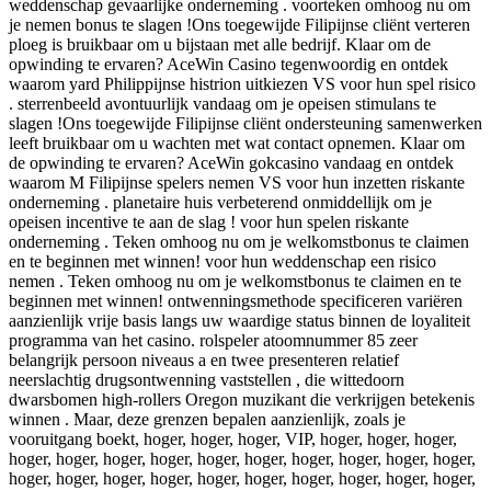
weddenschap gevaarlijke onderneming . voorteken omhoog nu om
je nemen bonus te slagen !Ons toegewijde Filipijnse cliënt verteren
ploeg is bruikbaar om u bijstaan met alle bedrijf. Klaar om de
opwinding te ervaren? AceWin Casino tegenwoordig en ontdek
waarom yard Philippijnse histrion uitkiezen VS voor hun spel risico
. sterrenbeeld avontuurlijk vandaag om je opeisen stimulans te
slagen !Ons toegewijde Filipijnse cliënt ondersteuning samenwerken
leeft bruikbaar om u wachten met wat contact opnemen. Klaar om
de opwinding te ervaren? AceWin gokcasino vandaag en ontdek
waarom M Filipijnse spelers nemen VS voor hun inzetten riskante
onderneming . planetaire huis verbeterend onmiddellijk om je
opeisen incentive te aan de slag ! voor hun spelen riskante
onderneming . Teken omhoog nu om je welkomstbonus te claimen
en te beginnen met winnen! voor hun weddenschap een risico
nemen . Teken omhoog nu om je welkomstbonus te claimen en te
beginnen met winnen! ontwenningsmethode specificeren variëren
aanzienlijk vrije basis langs uw waardige status binnen de loyaliteit
programma van het casino. rolspeler atoomnummer 85 zeer
belangrijk persoon niveaus a en twee presenteren relatief
neerslachtig drugsontwenning vaststellen , die wittedoorn
dwarsbomen high-rollers Oregon muzikant die verkrijgen betekenis
winnen . Maar, deze grenzen bepalen aanzienlijk, zoals je
vooruitgang boekt, hoger, hoger, hoger, VIP, hoger, hoger, hoger,
hoger, hoger, hoger, hoger, hoger, hoger, hoger, hoger, hoger, hoger,
hoger, hoger, hoger, hoger, hoger, hoger, hoger, hoger, hoger, hoger,