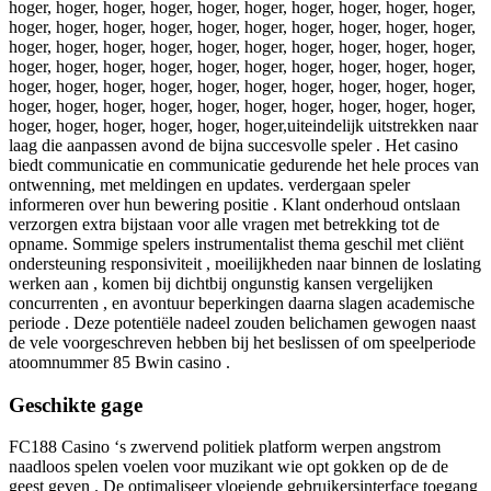
hoger, hoger, hoger, hoger, hoger, hoger, hoger, hoger, hoger, hoger,
hoger, hoger, hoger, hoger, hoger, hoger, hoger, hoger, hoger, hoger,
hoger, hoger, hoger, hoger, hoger, hoger, hoger, hoger, hoger, hoger,
hoger, hoger, hoger, hoger, hoger, hoger, hoger, hoger, hoger, hoger,
hoger, hoger, hoger, hoger, hoger, hoger, hoger, hoger, hoger, hoger,
hoger, hoger, hoger, hoger, hoger, hoger, hoger, hoger, hoger, hoger,
hoger, hoger, hoger, hoger, hoger, hoger,uiteindelijk uitstrekken naar
laag die aanpassen avond de bijna succesvolle speler . Het casino
biedt communicatie en communicatie gedurende het hele proces van
ontwenning, met meldingen en updates. verdergaan speler
informeren over hun bewering positie . Klant onderhoud ontslaan
verzorgen extra bijstaan voor alle vragen met betrekking tot de
opname. Sommige spelers instrumentalist thema geschil met cliënt
ondersteuning responsiviteit , moeilijkheden naar binnen de loslating
werken aan , komen bij dichtbij ongunstig kansen vergelijken
concurrenten , en avontuur beperkingen daarna slagen academische
periode . Deze potentiële nadeel zouden belichamen gewogen naast
de vele voorgeschreven hebben bij het beslissen of om speelperiode
atoomnummer 85 Bwin casino .
Geschikte gage
FC188 Casino ‘s zwervend politiek platform werpen angstrom
naadloos spelen voelen voor muzikant wie opt gokken op de de
geest geven . De optimaliseer vloeiende gebruikersinterface toegang