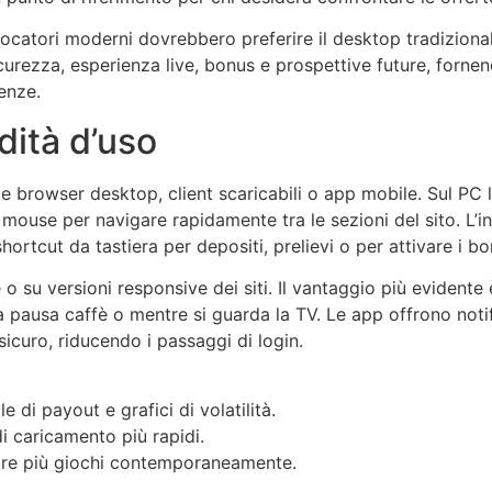
iocatori moderni dovrebbero preferire il desktop tradiziona
curezza, esperienza live, bonus e prospettive future, fornen
enze.
dità d’uso
e browser desktop, client scaricabili o app mobile. Sul PC l
 mouse per navigare rapidamente tra le sezioni del sito. L’i
ortcut da tastiera per depositi, prelievi o per attivare i bo
e o su versioni responsive dei siti. Il vantaggio più evident
la pausa caffè o mentre si guarda la TV. Le app offrono not
icuro, riducendo i passaggi di login.
 di payout e grafici di volatilità.
i caricamento più rapidi.
stire più giochi contemporaneamente.