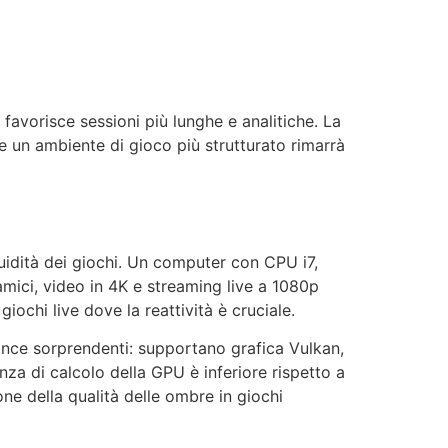
favorisce sessioni più lunghe e analitiche. La
uole un ambiente di gioco più strutturato rimarrà
fluidità dei giochi. Un computer con CPU i7,
ici, video in 4K e streaming live a 1080p
iochi live dove la reattività è cruciale.
nce sorprendenti: supportano grafica Vulkan,
nza di calcolo della GPU è inferiore rispetto a
ne della qualità delle ombre in giochi