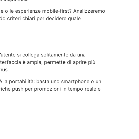
le o le esperienze mobile‑first? Analizzeremo
do criteri chiari per decidere quale
’utente si collega solitamente da una
nterfaccia è ampia, permette di aprire più
nus.
e è la portabilità: basta uno smartphone o un
ifiche push per promozioni in tempo reale e