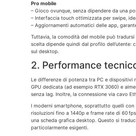
Pro mobile
– Gioco ovunque, senza dipendere da una pos
– Interfaccia touch ottimizzata per swipe, idea
– Aggiornamenti automatici delle app, garant
Tuttavia, la comodità del mobile può tradursi 
scelta dipende quindi dal profilo dell’utente: c
sul desktop.
2. Performance tecnic
Le differenze di potenza tra PC e dispositivi m
GPU dedicata (ad esempio RTX 3060) e almeno 
senza lag. Inoltre, la connessione via cavo Eth
I moderni smartphone, soprattutto quelli con
risoluzioni fino a 1440p e frame rate di 60 fps
una scheda grafica desktop. Questo si traduce
particolarmente esigenti.