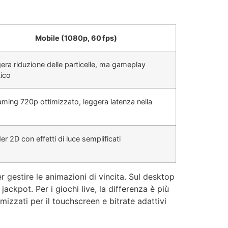
Mobile (1080p, 60 fps)
era riduzione delle particelle, ma gameplay
tico
aming 720p ottimizzato, leggera latenza nella
er 2D con effetti di luce semplificati
r gestire le animazioni di vincita. Sul desktop
ackpot. Per i giochi live, la differenza è più
zzati per il touchscreen e bitrate adattivi