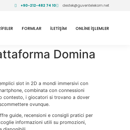
+90-212-482 74 10
destek@guventelekom.net
İFELER
FORMLAR
İLETİŞİM
ONLİNE İŞLEMLER
iattaforma Domina
semplici slot in 2D a mondi immersivi con
i smartphone, combinata con connessioni
to contesto, i giocatori si trovano a dover
di scommettere ovunque.
ffre guide, recensioni e consigli pratici per
coglie informazioni utili su promozioni,
 disponibili.