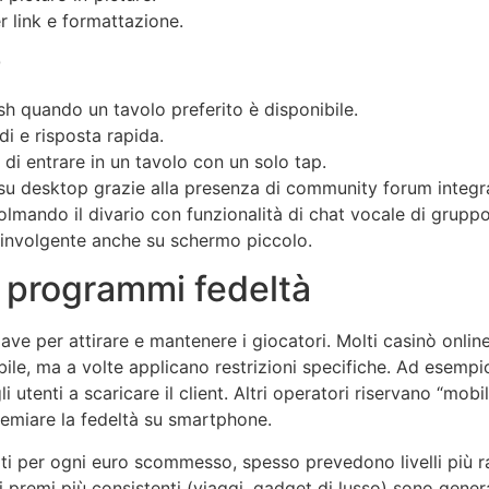
r link e formattazione.
e
h quando un tavolo preferito è disponibile.
di e risposta rapida.
 di entrare in un tavolo con un solo tap.
u desktop grazie alla presenza di community forum integrati
olmando il divario con funzionalità di chat vocale di gruppo
coinvolgente anche su schermo piccolo.
e programmi fedeltà
ve per attirare e mantenere i giocatori. Molti casinò onlin
ile, ma a volte applicano restrizioni specifiche. Ad esempio
li utenti a scaricare il client. Altri operatori riservano “mob
remiare la fedeltà su smartphone.
ti per ogni euro scommesso, spesso prevedono livelli più r
, i premi più consistenti (viaggi, gadget di lusso) sono genera