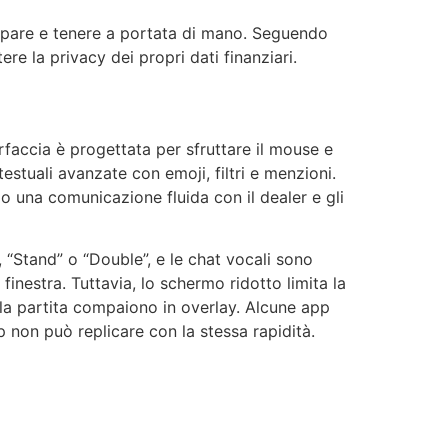
ampare e tenere a portata di mano. Seguendo
e la privacy dei propri dati finanziari.
terfaccia è progettata per sfruttare il mouse e
 testuali avanzate con emoji, filtri e menzioni.
 una comunicazione fluida con il dealer e gli
, “Stand” o “Double”, e le chat vocali sono
nestra. Tuttavia, lo schermo ridotto limita la
ella partita compaiono in overlay. Alcune app
 non può replicare con la stessa rapidità.