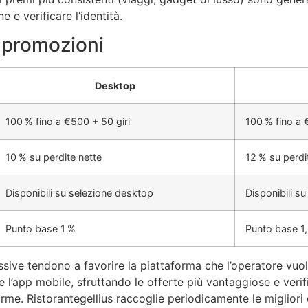
e e verificare l’identità.
 promozioni
Desktop
100 % fino a €500 + 50 giri
100 % fino a 
10 % su perdite nette
12 % su perdi
Disponibili su selezione desktop
Disponibili su
Punto base 1 %
Punto base 1,
ive tendono a favorire la piattaforma che l’operatore vuol
he l’app mobile, sfruttando le offerte più vantaggiose e ver
rme. Ristorantegellius raccoglie periodicamente le migliori 