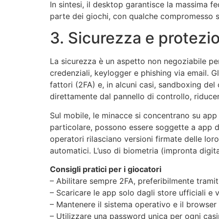
In sintesi, il desktop garantisce la massima f
parte dei giochi, con qualche compromesso su t
3. Sicurezza e protezio
La sicurezza è un aspetto non negoziabile per
credenziali, keylogger e phishing via email. G
fattori (2FA) e, in alcuni casi, sandboxing del 
direttamente dal pannello di controllo, riduce
Sul mobile, le minacce si concentrano su app n
particolare, possono essere soggette a app di 
operatori rilasciano versioni firmate delle l
automatici. L’uso di biometria (impronta digita
Consigli pratici per i giocatori
– Abilitare sempre 2FA, preferibilmente trami
– Scaricare le app solo dagli store ufficiali e v
– Mantenere il sistema operativo e il browser 
– Utilizzare una password unica per ogni cas