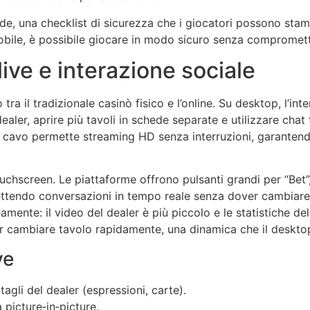
uide, una checklist di sicurezza che i giocatori possono st
bile, è possibile giocare in modo sicuro senza comprometter
live e interazione sociale
 tra il tradizionale casinò fisico e l’online. Su desktop, l’in
 dealer, aprire più tavoli in schede separate e utilizzare chat
 cavo permette streaming HD senza interruzioni, garantendo
touchscreen. Le piattaforme offrono pulsanti grandi per “Bet”
ttendo conversazioni in tempo reale senza dover cambiare fi
amente: il video del dealer è più piccolo e le statistiche d
r cambiare tavolo rapidamente, una dinamica che il desktop
ve
agli del dealer (espressioni, carte).
à picture‑in‑picture.