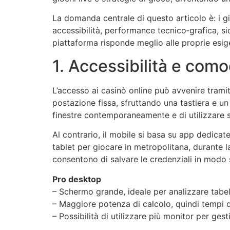
La domanda centrale di questo articolo è: i g
accessibilità, performance tecnico‑grafica, si
piattaforma risponde meglio alle proprie esig
1. Accessibilità e como
L’accesso ai casinò online può avvenire tramit
postazione fissa, sfruttando una tastiera e un
finestre contemporaneamente e di utilizzare sh
Al contrario, il mobile si basa su app dedicat
tablet per giocare in metropolitana, durante 
consentono di salvare le credenziali in modo s
Pro desktop
– Schermo grande, ideale per analizzare tabelle
– Maggiore potenza di calcolo, quindi tempi d
– Possibilità di utilizzare più monitor per ge