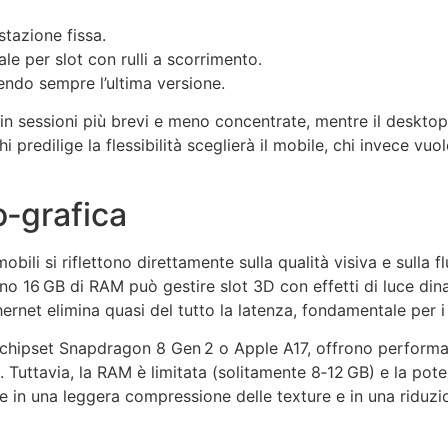
tazione fissa.
le per slot con rulli a scorrimento.
endo sempre l’ultima versione.
in sessioni più brevi e meno concentrate, mentre il desktop 
hi predilige la flessibilità sceglierà il mobile, chi invece v
o‑grafica
obili si riflettono direttamente sulla qualità visiva e sulla 
16 GB di RAM può gestire slot 3D con effetti di luce dinam
ernet elimina quasi del tutto la latenza, fondamentale per i g
 chipset Snapdragon 8 Gen 2 o Apple A17, offrono performa
. Tuttavia, la RAM è limitata (solitamente 8‑12 GB) e la pote
 in una leggera compressione delle texture e in una riduzio