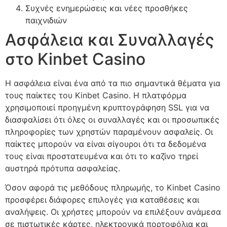
Συχνές ενημερώσεις και νέες προσθήκες
παιχνιδιών
Ασφάλεια και Συναλλαγές
στο Kinbet Casino
Η ασφάλεια είναι ένα από τα πιο σημαντικά θέματα για
τους παίκτες του Kinbet Casino. Η πλατφόρμα
χρησιμοποιεί προηγμένη κρυπτογράφηση SSL για να
διασφαλίσει ότι όλες οι συναλλαγές και οι προσωπικές
πληροφορίες των χρηστών παραμένουν ασφαλείς. Οι
παίκτες μπορούν να είναι σίγουροι ότι τα δεδομένα
τους είναι προστατευμένα και ότι το καζίνο τηρεί
αυστηρά πρότυπα ασφαλείας.
Όσον αφορά τις μεθόδους πληρωμής, το Kinbet Casino
προσφέρει διάφορες επιλογές για καταθέσεις και
αναλήψεις. Οι χρήστες μπορούν να επιλέξουν ανάμεσα
σε πιστωτικές κάρτες, ηλεκτρονικά πορτοφόλια και