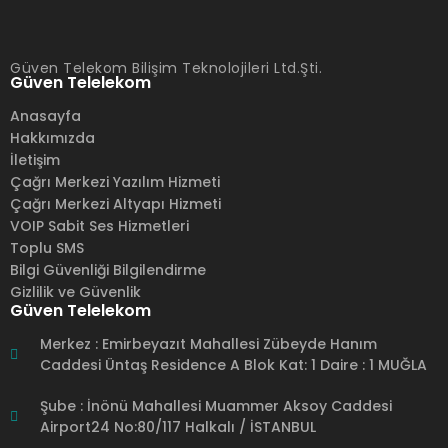
Güven Telekom Bilişim Teknolojileri Ltd.Şti.
Güven Telelekom
Anasayfa
Hakkımızda
İletişim
Çağrı Merkezi Yazılım Hizmeti
Çağrı Merkezi Altyapı Hizmeti
VOIP Sabit Ses Hizmetleri
Toplu SMS
Bilgi Güvenliği Bilgilendirme
Gizlilik ve Güvenlik
Güven Telelekom
Merkez : Emirbeyazıt Mahallesi Zübeyde Hanım
Caddesi Üntaş Residence A Blok Kat: 1 Daire : 1 MUĞLA
Şube : İnönü Mahallesi Muammer Aksoy Caddesi
Airport24 No:80/117 Halkalı / İSTANBUL