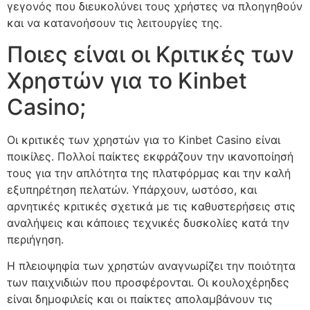
γεγονός που διευκολύνει τους χρήστες να πλοηγηθούν
και να κατανοήσουν τις λειτουργίες της.
Ποιες είναι οι Κριτικές των
Χρηστών για το Kinbet
Casino;
Οι κριτικές των χρηστών για το Kinbet Casino είναι
ποικίλες. Πολλοί παίκτες εκφράζουν την ικανοποίησή
τους για την απλότητα της πλατφόρμας και την καλή
εξυπηρέτηση πελατών. Υπάρχουν, ωστόσο, και
αρνητικές κριτικές σχετικά με τις καθυστερήσεις στις
αναλήψεις και κάποιες τεχνικές δυσκολίες κατά την
περιήγηση.
Η πλειοψηφία των χρηστών αναγνωρίζει την ποιότητα
των παιχνιδιών που προσφέρονται. Οι κουλοχέρηδες
είναι δημοφιλείς και οι παίκτες απολαμβάνουν τις