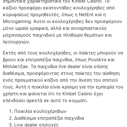
σημαντικά χαρακτηριστικά του Kinbet Casino. Το
καζίνο προσφέρει εκατοντάδες κουλοχέρηδες από
κορυφαίους προμηθευτές, όπως η NetEnt και η
Microgaming. Αυτοί οι κουλοχέρηδες δεν προσφέρουν
μόνο ωραία γραφικά, αλλά και συναρπαστικούς
μηχανισμούς παιχνιδιού με πληθώρα θεμάτων και
λειτουργιών.
Εκτός από τους κουλοχέρηδες, οι παίκτες μπορούν να
βρουν και επιτραπέζια παιχνίδια, όπως Ρουλέτα και
Μπλάκτζακ. Τα παιχνίδια live dealer είναι επίσης
διαθέσιμα, προσφέροντας στους παίκτες την αίσθηση
ενός πραγματικού καζίνο από την άνεση του σπιτιού
τους. Αυτή η ποικιλία είναι κρίσιμη για την εμπειρία του
χρήστη και φαίνεται ότι το Kinbet Casino έχει
επενδύσει αρκετά σε αυτό το κομμάτι.
Ποικιλία κουλοχέρηδων
Διαθέσιμα επιτραπέζια παιχνίδια
Live dealer επιλογές